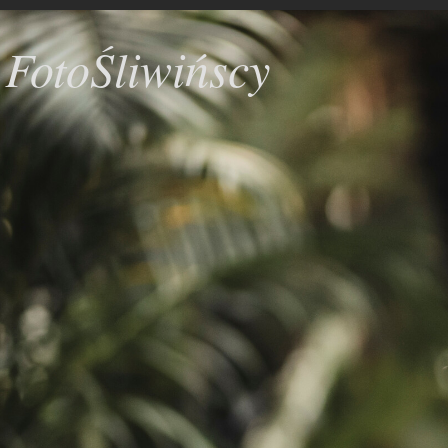
FotoŚliwińscy